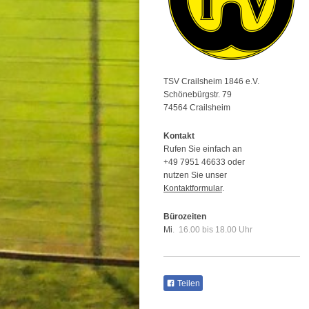
TSV Crailsheim 1846 e.V.
Schönebürgstr. 79
74564 Crailsheim
Kontakt
Rufen Sie einfach an
+49 7951 46633 oder
nutzen Sie unser
Kontaktformular
.
Bürozeiten
Mi
. 1
6.00 bis 18.00 Uhr
Teilen