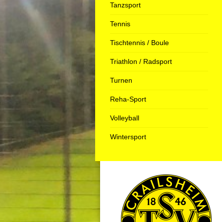
Tanzsport
Tennis
Tischtennis / Boule
Triathlon / Radsport
Turnen
Reha-Sport
Volleyball
Wintersport