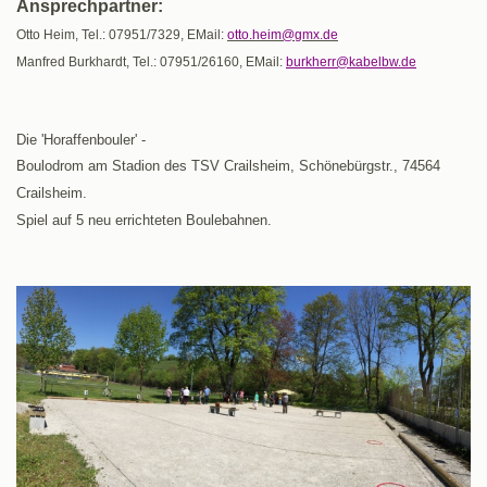
Ansprechpartner:
Otto Heim, Tel.: 07951/7329, EMail:
otto.heim@gmx.de
Manfred Burkhardt, Tel.: 07951/26160, EMail:
burkherr@kabelbw.de
Die 'Horaffenbouler' -
Boulodrom am Stadion des TSV Crailsheim, Schönebürgstr., 74564
Crailsheim.
Spiel auf 5 neu errichteten Boulebahnen.