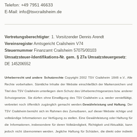
Telefon: +49 7951 46633
E-Mail: info@tsvcrailsheim.de
Vertretungsberechtigter
: 1. Vorsitzender Dennis Arendt
Vereinsregiste
r Amtsgericht Crailsheim V74
Steuernummer
Finanzamt Crailsheim 57075/00103
Umsatzsteuer-Identifikations-Nr. gem. § 27a Umsatzsteuergesetz
:
DE 145206552
Urheberrecht und andere Schutzrechte
Copyright 2002 TSV Crailsheim 1846 e.V.. Alle
Rechte vorbehalten. Sämtliche Inhalte der Website einschließlich der Markenzeichen und
Titel des TSV Crailsheim unterliegen dem Schutz des Urheberrechtsgesetzes bzw. anderer
Schutzgesetze. Sie dürfen ohne Einwilligung des TSV Crailsheim u.a. weder vervielfältigt,
verbreitet noch öffentlich zugänglich gemacht werden.
Gewährleistung und Haftung.
Der
TSV Crailsheim bemüht sich im Rahmen des Zumutbaren, auf dieser Website richtige und
vollständige Informationen zur Verfügung zu stellen. Eine Gewährleistung oder Haftung für
die Informationen, insbesondere für deren Vollständigkeit, Richtigkeit und Aktualität, kann
jedoch nicht übernommen werden. Jegliche Haftung für Schäden, die direkt oder indirekt